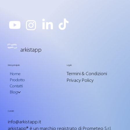
arkistapp
Menù principale
Legale
Termini & Condizioni
Home
Privacy Policy
Prodotto
Contatti
Blog
Contatti
info@arkistapp.it
arkistapp® è un marchio registrato di
Prometeo S.r.l.