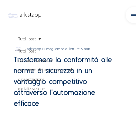
arkistapp
Tutti i post
arkistapp
15 mag
Tempo di lettura: 5 min
Tutti i post
Trasformare la conformità alle
conformità aziendale
norme di sicurezza in un
documenti sicurezza obbligatori
vantaggio competitivo
organizzazione
digitalizzazione
attraverso l'automazione
efficace