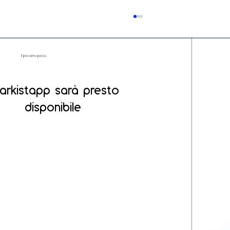
Il prossimo passo
arkistapp sarà presto
disponibile
Come funziona un software di gestione
documentale per la sicurezza sul lavoro e
quali funzionalità deve avere?