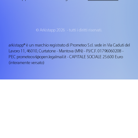
© Arkistapp 2026 - tutti i diritti riservati.
arkistapp® è un marchio registrato di Prometeo S.r.l. sede in Via Caduti del
Lavoro 11, 46010, Curtatone - Mantova (MN) - P.I/C.F. 01796060208 -
PEC
prometeosrl@open.legalmail.it
​ - CAPITALE SOCIALE 25.600 Euro
(interamente versato)